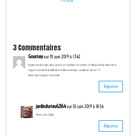
Lire l'article
3 Commentaires
Gournay
sur 01 juin 2019 à 17:42
Je peux te dire que nous avions un nid dans un nichoir et Raoul a fait le nécessaire.
Impressionnante la taille de ce frelon asiatique . Je balisais de sûr !!!
Bravo Laurent pour cet article
Réponse
jardindurieu62164
sur 01 juin 2019 à 18:56
Merci à toi, Cathy.
Réponse