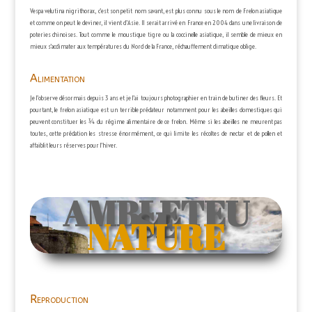
Vespa velutina nigrithorax, c’est son petit nom savant, est plus connu sous le nom de Frelon asiatique
et comme on peut le deviner, il vient d’Asie. Il serait arrivé en France en 2004 dans une livraison de
poteries chinoises. Tout comme le moustique tigre ou la coccinelle asiatique, il semble de mieux en
mieux s’acclimater aux températures du Nord de la France, réchauffement climatique oblige.
Alimentation
Je l’observe désormais depuis 3 ans et je l’ai toujours photographier en train de butiner des fleurs. Et
pourtant, le frelon asiatique est un terrible prédateur notamment pour les abeilles domestiques qui
peuvent constituer les ¾ du régime alimentaire de ce frelon. Même si les abeilles ne meurent pas
toutes, cette prédation les stresse énormément, ce qui limite les récoltes de nectar et de pollen et
affaiblit leurs réserves pour l’hiver.
AMBLETEU
SE
NATURE
Reproduction