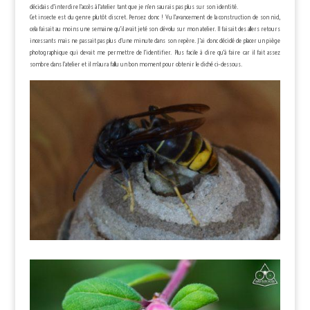
décidais d’interdire l’accès à l’atelier tant que je n’en saurais pas plus sur son identité.
Cet insecte est du genre plutôt discret. Pensez donc ! Vu l’avancement de la construction de son nid,
cela faisait au moins une semaine qu’il avait jeté son dévolu sur mon atelier. Il faisait des allers retours
incessants mais ne passait pas plus d’une minute dans son repère. J’ai donc décidé de placer un piège
photographique qui devait me permettre de l’identifier. Plus facile à dire qu’à faire car il fait assez
sombre dans l’atelier et il m’aura fallu un bon moment pour obtenir le cliché ci-dessous.