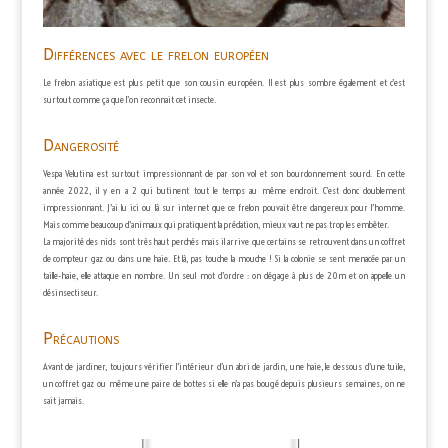
Différences avec le frelon européen
Le frelon asiatique est plus petit que son cousin européen. Il est plus sombre également et c’est
surtout comme ça que l’on reconnait cet insecte.
Dangerosité
Vespa Velutina est surtout impressionnant de par son vol et son bourdonnement sourd. En cette
année 2022, il y en a 2 qui butinent tout le temps au même endroit. C’est donc doublement
impressionnant. J’ai lu ici ou là sur internet que ce frelon pouvait être dangereux pour l’homme.
Mais comme beaucoup d’animaux qui pratiquent la prédation, mieux vaut ne pas trop les embêter.
La majorité des nids sont très haut perchés mais il arrive que certains se retrouvent dans un coffret
de compteur gaz ou dans une haie. Et là, pas touche la mouche ! Si la colonie se sent menacée par un
taille-haie, elle attaque en nombre. Un seul mot d’ordre : on dégage à plus de 20m et on appelle un
désinsectiseur.
Précautions
Avant de jardiner, toujours vérifier l’intérieur d’un abri de jardin, une haie, le dessous d’une tuile,
un coffret gaz ou même une paire de bottes si elle n’a pas bougé depuis plusieurs semaines, on ne
sait jamais.