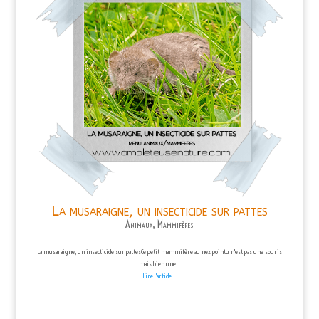
La musaraigne, un insecticide sur pattes
Animaux
,
Mammifères
La musaraigne, un insecticide sur pattesCe petit mammifère au nez pointu n'est pas une souris
mais bien une...
Lire l'article