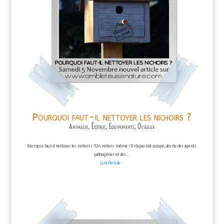
Pourquoi faut-il nettoyer les nichoirs ?
Animaux
,
Écotruc
,
Equipements
,
Oiseaux
Pourquoi faut-il nettoyer les nichoirs ?Un nichoir même s'il n'a pas été occupé, abrite des agents
pathogènes et des...
Lire l'article