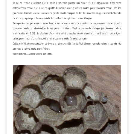
La reine frelon asiatique est la seule à pouvoir passer un hiver s’il est rigoureux. C’est vers
octobre/novembre que la reine quitte la colonie avec quelques mâles pour l’accouplement. Dès les
premiers frimats, elle se trouve une petite cavité remplie de feuilles mortes en guise d’isolant et elle
hiberne jusqu’au printemps pendants que les mâles passent de vie à trépas.
Dès que les températures remontent, la reine entreprend de construire un premier nid et y pond
quelques oeufs qui deviendont larves puis ouvrières. C’est ce genre de nid que j’ai découvert dans
mon atelier en 2019. La dizaine d’ouvrière sont chargées de construire un nid plus imposant, en
principe en haur d’un arbre, où la reine passera toute l’année à pondre.
Cette activité de reproduction achèvera la reine avant la fin de l’été et une nouvelle reine issue du nid
prendra la relève juste avant l’hiver.
Pour donner….une histoire sans fin.