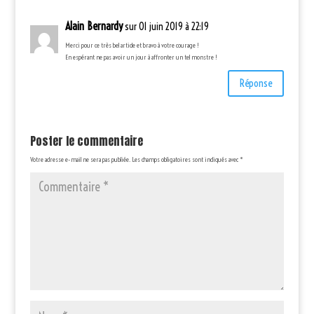
Alain Bernardy
sur 01 juin 2019 à 22:19
Merci pour ce très bel article et bravo à votre courage !
En espérant ne pas avoir un jour à affronter un tel monstre !
Réponse
Poster le commentaire
Votre adresse e-mail ne sera pas publiée.
Les champs obligatoires sont indiqués avec
*