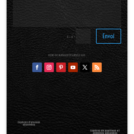
Envoi
=
11 + 8
MERCI DE PARTAGER CET ARTICLE SUR :
Espèces d'oiseaux
observées
Espèces de papillons et
chenilles observées