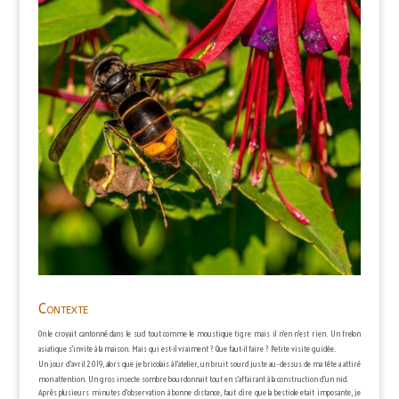
Contexte
On le croyait cantonné dans le sud tout comme le moustique tigre mais il n’en n’est rien. Un frelon
asiatique s’invite à la maison. Mais qui est-il vraiment ? Que faut-il faire ? Petite visite guidée.
Un jour d’avril 2019, alors que je bricolais à l’atelier, un bruit sourd juste au-dessus de ma tête a attiré
mon attention. Un gros insecte sombre bourdonnait tout en s’affairant à la construction d’un nid.
Après plusieurs minutes d’observation à bonne distance, faut dire que la bestiole etait imposante, je