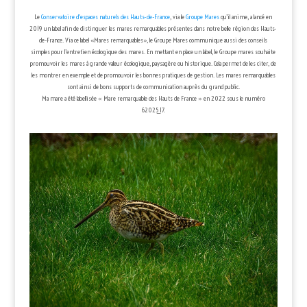
Le
Conservatoire d’espaces naturels des Hauts-de-France
, via le
Groupe Mares
qu’il anime, a lancé en
2019 un label afin de distinguer les mares remarquables présentes dans notre belle région des Hauts-
de-France. Via ce label «Mares remarquables», le Groupe Mares communique aussi des conseils
simples pour l’entretien écologique des mares. En mettant en place un label, le Groupe mares souhaite
promouvoir les mares à grande valeur écologique, paysagère ou historique. Cela permet de les citer, de
les montrer en exemple et de promouvoir les bonnes pratiques de gestion. Les mares remarquables
sont ainsi de bons supports de communication auprès du grand public.
Ma mare a été labellisée « Mare remarquable des Hauts de France » en 2022 sous le numéro
62025_17.