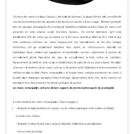
L’histoire des mares est depuis toujours liée à celle des hommes. La plupart d’entre-elles a en effet été
creusée et entretenue afin de répondre à des besoins en eau liés à divers usages. Éléments ponctuels
dans nos paysages accompagnés d’un cortège de végétation amphibie caractéristique, les mares sont
présentes en zone urbaine, rurale, forestière, dunaire… On estime néanmoins qu’il reste
actuellement 10% des mares qui existaient sur le territoire national au début du XX e siècle et que
cette raréfaction continue. Les mares disparaissent soit naturellement, du fait d’un manque
d’entretien, soit par comblement volontaire. Pour autant, ces infrastructures naturelles en
hydraulique douce rendent aux populations d’innombrables services, notamment la gestion du
ruissellement pluvial, l’épuration des eaux de ruissellement, la lutte contre les incendies,
l’abreuvement du bétail en zone rurale et l’amélioration du cadre de vie en zone urbaine. Véritables
réservoirs de biodiversité, les mares sont aussi de parfaits outils d’éducation à l’environnement. En
mettant en place un label «Mares remarquables», le Groupe mares souhaite promouvoir les mares à
grande valeur écologique, paysagère et/ou historique. Cela permettra de les citer, de les montrer en
exemple et ainsi de promouvoir les bonnes pratiques de gestion.
Les mares remarquables sont ainsi de bons supports de communication auprès du grand public.
A travers la charte des mares remarquables, il faut s’engager à :
• Respecter la réglementation en vigueur sur les milieux aquatiques et les espèces protégées
associées à ces milieux.
• Respecter l’intégrité de la mare, ne pas la reboucher totalement ou partiellement.
• Proscrire les pesticides.