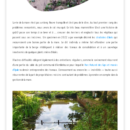
La vie de la mare n’est pas un long fleuve tranquille et c’est peu de le dire. Au tout premier rang des
problèmes rencontrés, nous avons le rat musqué. Ce très beau mammifère (c’est une histoire de
goût) passe son temps à se laver et à …. creuser des terriers et engloutir tous les végétaux qui
passent sous ses incisives. Un specimen en 2022 a par exemple décimé les
stratiotes d’aloès
qui
recouvraient une bonne partie de la mare. Le dit individu a même fait effondrer une partie
importante de la berge m’obligeant à réaliser des travaux de consolidation et à un sauvetage
inextremis de quelques plants mère d’Aloès.
D’autres difficultés obligent également à des entretiens réguliers, comme le ravinement récurrent
d’une partie du sable du pré communal d’Ambleteuse pour lequel le
Parc Naturel des Caps et marais
d’Opale
va devoir entreprendre des travaux. L’envasement ou encore les « incivilités » toutes aussi
récurrentes de la part de propriétaires voisins sont autant de problèmes à prendre en compte dans la
gestion de la mare.