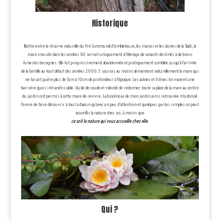
Historique
Blottie entre la réserve naturelle du Pré Communal d’Ambleteuse, les marais et les dunes de la Slack, la
mare creusée dans les années 60 servait uniquement à l’élevage de canards destinés à de biens
funestes besognes. Elle fut progressivement abandonnée et pratiquement comblée jusqu’à l’arrivée
de la famille au tout début des années 2000. 3 sources au moins alimentent naturellement la mare qui
ne faisait guère plus de 5cm à 10cm de profondeur à l’époque. Les aulnes et frênes formaient une
barrière quasi infranchissable. Huile de coude et volonté de redonner toute sa place de la mare au centre
du jardin ont permis à cette mare de revivre. La biocènose de mon jardin ainsi retrouvée m’a donné
l’envie de faire découvrir à tout à chacun qu’avec un peu d’attention et quelques gestes simples on peut
accueillir la nature chez soi, à moins que
ce soit la nature qui vous accueille chez elle.
Qui ?