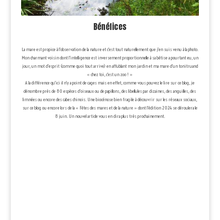
Bénéfices
La mare est propice à l’observation de la nature et c’est tout naturellement que j’en suis venu à la photo.
Mon charmant voisin dont l’intelligence est inversement proportionnelle à sa bêtise a pourtant eu, un
jour, un mot d’esprit (comme quoi tout arrive) en affublant mon jardin et ma mare d’un tonitruand
« chez toi, c’est un zoo ! »
A la différence qu’ici il n’y a point de cages mais en effet, comme vous pouvez le lire sur ce blog, je
dénombre près de 80 espèces d’oiseaux ou de papillons, des libellules par dizaines, des anguilles, des
limnées ou encore des cabes chinois. Une biocénose bien fragile à découvrir sur les réseaux sociaux,
sur ce blog ou encore lors de la « Fêtes des mares et de la nature » dont l’édition 2024 se déroulera le
8 juin. Un nouvel article vous en dira plus très prochainement.